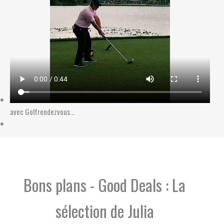
avec Golfrendezvous...
Nouvelle Aquitaine : Limousin-Poitou-Charentes-Bordeaux-Biarritz Pays Basque
Hauts de France-Nord-Pas-de-Calais-Picardie
Bons plans - Good Deals : La
sélection de Julia