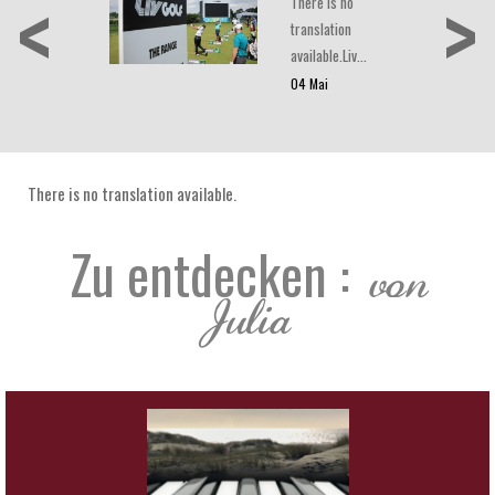
<
>
There is no
translation
available.Liv…
04 Mai
There is no translation available.
Zu entdecken
:
von
Julia