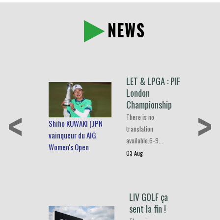
LET & LPGA : PIF
London
<
>
Championship
There is no
Shiho KUWAKI (JPN
translation
vainqueur du AIG
available.6-9…
Women's Open
03 Aug
LIV GOLF ça
sent la fin !