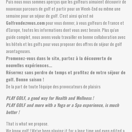
Puis nous nous sommes aperçus que les golfeurs aimaient découvrir de
nouveaux parcours de golf et partir pour un Week-End ou même une
semaine pour un séjour de golf. C'est ainsi qu'est né
Golfrendezvous.com
pour vous donner, à vous golfeurs de France et
d'Europe, toutes les informations dont vous avez besoin. Plus qu'un
guide complet, nous avons voulu travailler en bonne collaboration avec
les hôtels et les golfs pour vous proposer des offres de séjour de golf
avantageuses.
Promenez-vous dans le site, partez à la découverte de
nouvelles expériences...
Réservez sans perdre de temps et profitez de votre séjour de
golf. Bonne saison !
De la part de toute l'équipe des provocateurs de plaisirs
PLAY GOLF, a good way for Health and Wellness !
PLAY GOLF and more with a Yoga or a Spa experience, is much
better !
That is what we propose.
We know golf ! We've been playing it for a long time and even edited a