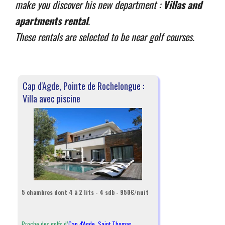
make you discover his new department :
Villas and
apartments rental
.
These rentals are selected to be near golf courses.
Cap d'Agde, Pointe de Rochelongue :
Villa avec piscine
5 chambres dont 4 à 2 lits - 4 sdb - 950€/nuit
Proche des golfs d’
Cap d'Agde
,
Saint Thomas