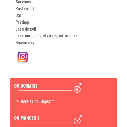
Services
Restaurant
Bar
Proshop
Ecole de golf
Location : clubs, chariots, voiturettes
Séminaires
OÙ DORMIR?
> Domaine de Falgos****
OÙ MANGER ?