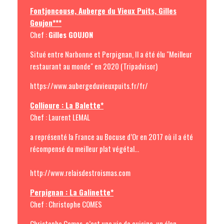
Fontjoncouse, Auberge du Vieux Puits, Gilles
Goujon***
Chef :
Gilles GOUJON
Situé entre Narbonne et Perpignan, Il a été élu "Meilleur
restaurant au monde" en 2020 (Tripadvisor)
https://www.aubergeduvieuxpuits.fr/fr/
Collioure : La Balette*
Chef : Laurent LEMAL
a représenté la France au Bocuse d’Or en 2017 où il a été
récompensé du meilleur plat végétal...
http://www.relaisdestroismas.com
Perpignan : La Galinette*
Chef : Christophe COMES
Christophe Comes, c’est une vie de cuisine, un élan