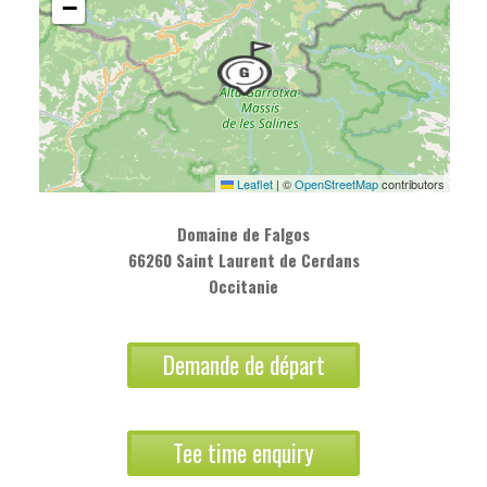
−
Leaflet
|
©
OpenStreetMap
contributors
Domaine de Falgos
66260 Saint Laurent de Cerdans
Occitanie
Demande de départ
Tee time enquiry