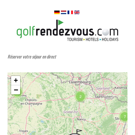
Réserver votre séjour en direct
+
−
5
2
7