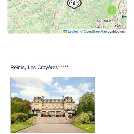
7
Leaflet
|
©
OpenStreetMap
contributors
Reims, Les Crayères*****