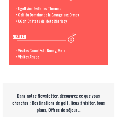
> Ugolf Amnéville-les-Thermes
> Golf du Domaine de la Grange aux Ormes
> UGolf Château de Metz Chérisey
VISITER
> Visites Grand Est - Nancy, Metz
> Visites Alsace
Dans notre Newsletter, découvrez ce que vous
cherchez : Destinations de golf, lieux à visiter, bons
plans, Offres de séjour…