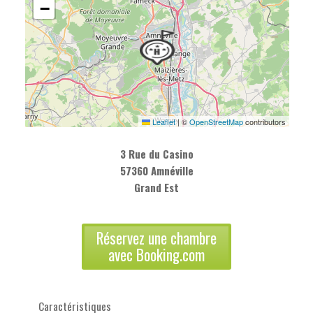
−
Leaflet
|
©
OpenStreetMap
contributors
3 Rue du Casino
57360 Amnéville
Grand Est
Réservez une chambre
avec Booking.com
Caractéristiques