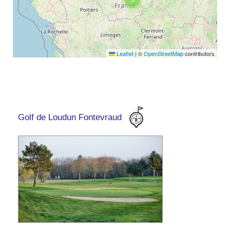
Leaflet
|
©
OpenStreetMap
contributors
Golf de Loudun Fontevraud