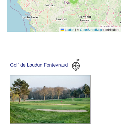
Leaflet
|
©
OpenStreetMap
contributors
Golf de Loudun Fontevraud