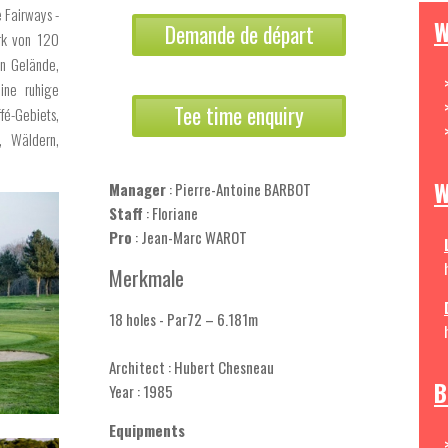
 Fairways -
W
Demande de départ
rk von 120
en Gelände,
ine ruhige
Tee time enquiry
fé-Gebiets,
, Wäldern,
W
Manager
: Pierre-Antoine BARBOT
Staff
: Floriane
Pro
: Jean-Marc WAROT
Merkmale
18 holes - Par72 – 6.181m
Architect : Hubert Chesneau
B
Year : 1985
Equipments