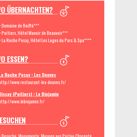
O ÜBERNACHTEN?
> Domaine de Roiffé***
> Poitiers, Hôtel Manoir de Beauvoir***
> La Roche Posay, Hôtel Les Loges du Parc & Spa****
O ESSEN?
La Roche Posay : Les Douves
http://www.restaurant-les-douves.fr/
Dissay (Poitiers) : Le Binjamin
http://www.lebinjamin.fr/
ESUCHEN
> Besuche, Monumente, Museen aus Poitou Charente