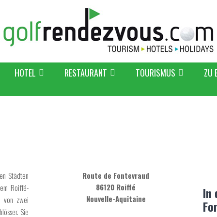
HOTEL
RESTAURANT
TOURISMUS
ZU 
den Städten
Route de Fontevraud
86120 Roiffé
dem Roiffé-
In
Nouvelle-Aquitaine
e von zwei
Fo
hlösser. Sie