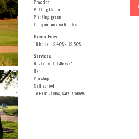
Practice
Putting Green
Pitching green
Compact course 6 holes
Green-Fees
18 holes : LS 40€ - HS 50€
Services
Restaurant "L'Alcôve"
Bar
Pro shop
Golf school
To Rent : clubs, cars, trolleys