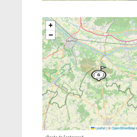
+
−
Leaflet
|
©
OpenStreetMap
c