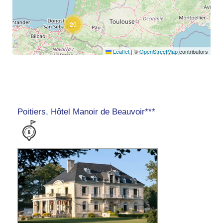
20
Leaflet
|
©
OpenStreetMap
contributors
Poitiers, Hôtel Manoir de Beauvoir***