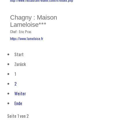
http://www.restaurant-edem.com/fr/index.php
Chagny : Maison
Lameloise***
Chef : Eric Pras
https://www.lameloise.fr
Start
Zurück
1
2
Weiter
Ende
Seite 1 von 2