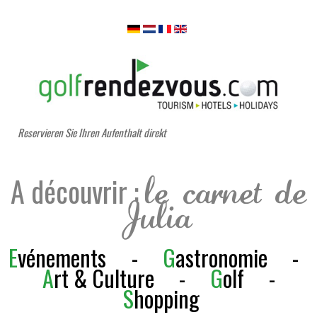
Reservieren Sie Ihren Aufenthalt direkt
A découvrir :
le carnet de
Julia
E
vénements
-
G
astronomie
-
A
rt & Culture
-
G
olf
-
S
h
opping