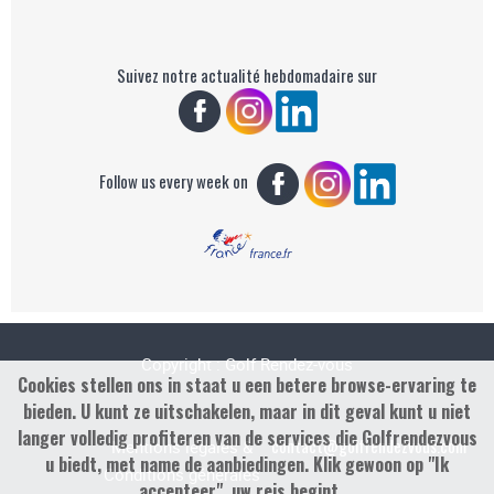
Suivez notre actualité hebdomadaire sur
Follow us every week on
Copyright : Golf Rendez-vous
Cookies stellen ons in staat u een betere browse-ervaring te
bieden. U kunt ze uitschakelen, maar in dit geval kunt u niet
langer volledig profiteren van de services die Golfrendezvous
contact@golfrendezvous.com
Mentions légales &
u biedt, met name de aanbiedingen. Klik gewoon op "Ik
Conditions générales
accepteer", uw reis begint ...