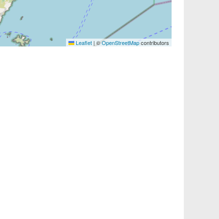
Leaflet
|
©
OpenStreetMap
contributors