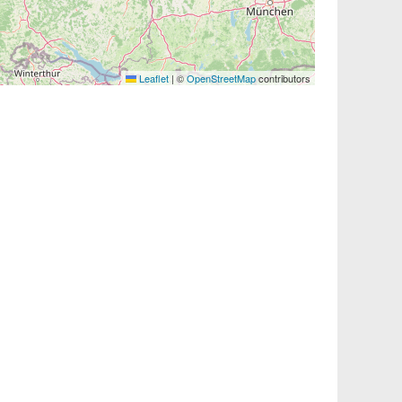
Leaflet
|
©
OpenStreetMap
contributors