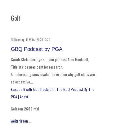
Golf
Dienstag, 11 März 2025 12:29
GBQ Podcast by PGA
Sarah Stirk interroge sur son podcast Alan Hocknell,
Titleist vice president for research.
An interesting conversation to explain why golf clubs are
so expensive...
Episode 6 with Alan Hocknell - The GBQ Podcast By The
PGA | Acast
Gelesen
2603
mal
weiterlesen ...