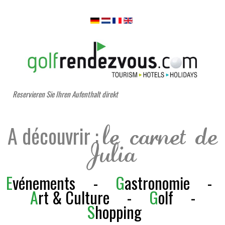
Reservieren Sie Ihren Aufenthalt direkt
A découvrir :
le carnet de
Julia
E
vénements
-
G
astronomie
-
A
rt & Culture
-
G
olf
-
S
h
opping