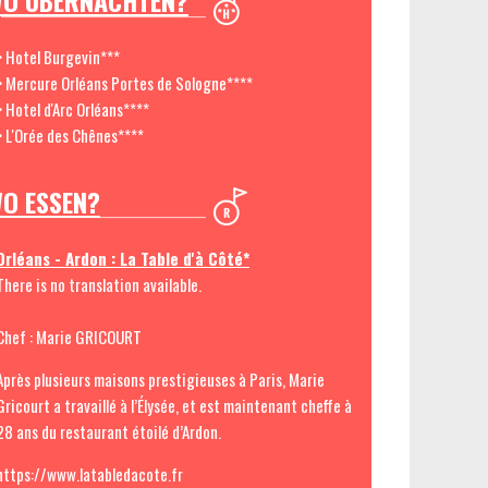
O ÜBERNACHTEN?
> Hotel Burgevin***
> Mercure Orléans Portes de Sologne****
> Hotel d'Arc Orléans****
> L'Orée des Chênes****
O ESSEN?
Orléans - Ardon : La Table d'à Côté*
There is no translation available.
Chef : Marie GRICOURT
Après plusieurs maisons prestigieuses à Paris, Marie
Gricourt a travaillé à l’Élysée, et est maintenant cheffe à
28 ans du restaurant étoilé d’Ardon.
https://www.latabledacote.fr