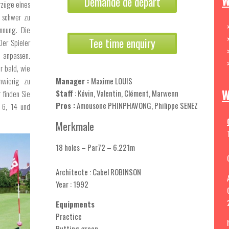
W
Demande de départ
orzüge eines
r schwer zu
annung. Die
Tee time enquiry
Der Spieler
n anpassen.
r bald, wie
hwierig zu
Manager :
Maxime LOUIS
W
Staff
: Kévin, Valentin, Clément, Marwenn
 finden Sie
Pros :
Amousone PHINPHAVONG, Philippe SENEZ
 6, 14 und
Merkmale
18 holes – Par72 – 6.221m
Architecte : Cabel ROBINSON
Year : 1992
Equipments
Practice
Putting green