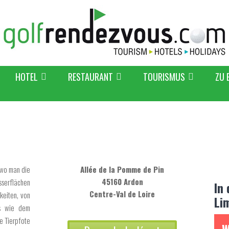
HOTEL
RESTAURANT
TOURISMUS
ZU 
 wo man die
Allée de la Pomme de Pin
45160 Ardon
sserflächen
In
Centre-Val de Loire
keiten, von
Li
ns wie dem
e Tierpfote