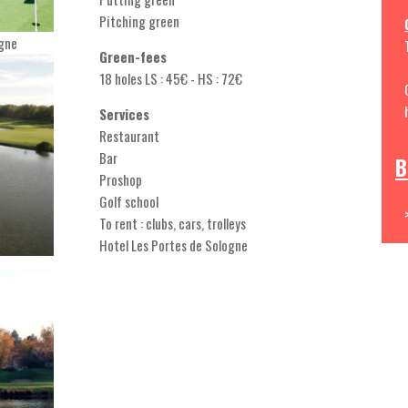
Pitching green
ogne
Green-fees
18 holes LS : 45€ - HS : 72€
Services
Restaurant
Bar
B
Proshop
Golf school
To rent : clubs, cars, trolleys
Hotel Les Portes de Sologne