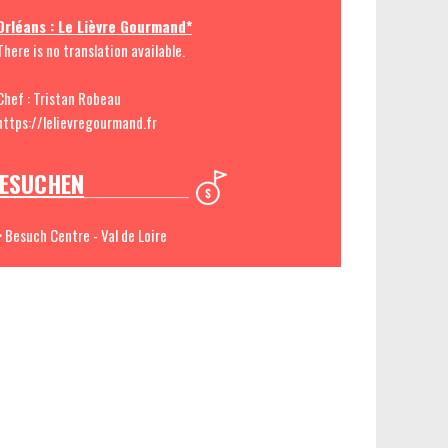
Orléans : Le Lièvre Gourmand*
There is no translation available.
Chef : Tristan Robeau
https://lelievregourmand.fr
ESUCHEN
> Besuch Centre - Val de Loire