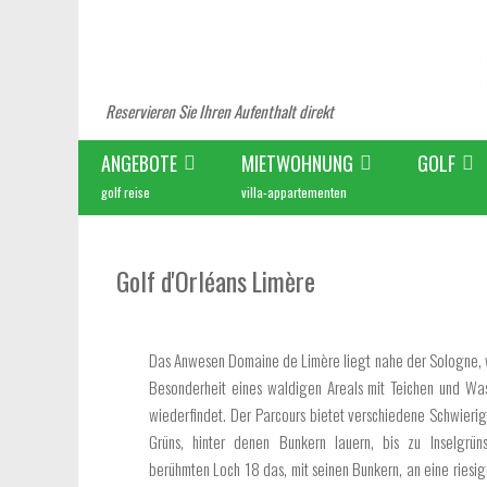
Reservieren Sie Ihren Aufenthalt direkt
ANGEBOTE
MIETWOHNUNG
GOLF
golf reise
villa-appartementen
Golf d'Orléans Limère
Das Anwesen Domaine de Limère liegt nahe der Sologne,
Besonderheit eines waldigen Areals mit Teichen und Wa
wiederfindet. Der Parcours bietet verschiedene Schwierig
Grüns, hinter denen Bunkern lauern, bis zu Inselgrü
berühmten Loch 18 das, mit seinen Bunkern, an eine riesig