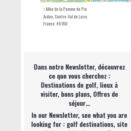
Leaflet
|
©
OpenStreetMap
c
Allée de la Pomme de Pin
Ardon,
Centre-Val de Loire
.
France
,
45160
Dans notre Newsletter, découvrez
ce que vous cherchez :
Destinations de golf, lieux à
visiter, bons plans, Offres de
séjour…
In our Newsletter, see what you are
looking for : golf destinations, site