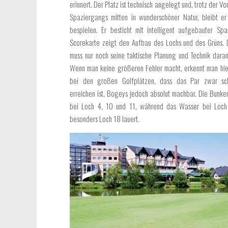
erinnert. Der Platz ist technisch angelegt und, trotz der V
Spaziergangs mitten in wunderschöner Natur, bleibt e
bespielen. Er besticht mit intelligent aufgebauter Sp
Scorekarte zeigt den Aufbau des Lochs und des Grüns. 
muss nur noch seine taktische Planung und Technik dara
Wenn man keine größeren Fehler macht, erkennt man hie
bei den großen Golfplätzen, dass das Par zwar sc
erreichen ist, Bogeys jedoch absolut machbar. Die Bunker
bei Loch 4, 10 und 11, während das Wasser bei Loch
besonders Loch 18 lauert.