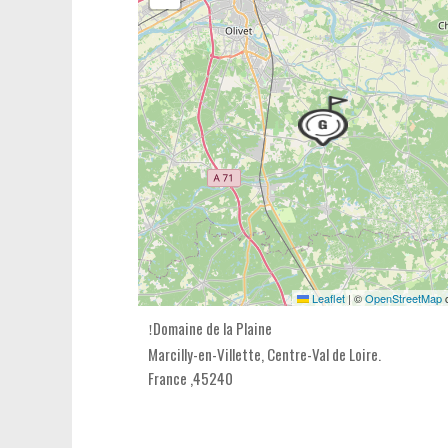
Leaflet
|
©
OpenStreetMap
c
Domaine de la Plaine
Marcilly-en-Villette,
Centre-Val de Loire
.
France
,
45240