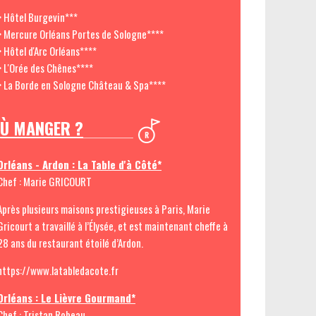
> Hôtel Burgevin***
> Mercure Orléans Portes de Sologne****
> Hôtel d'Arc Orléans****
> L'Orée des Chênes****
> La Borde en Sologne Château & Spa****
Ù MANGER ?
Orléans - Ardon : La Table d'à Côté*
Chef : Marie GRICOURT
Après plusieurs maisons prestigieuses à Paris, Marie
Gricourt a travaillé à l’Élysée, et est maintenant cheffe à
28 ans du restaurant étoilé d’Ardon.
https://www.latabledacote.fr
Orléans : Le Lièvre Gourmand*
Chef : Tristan Robeau