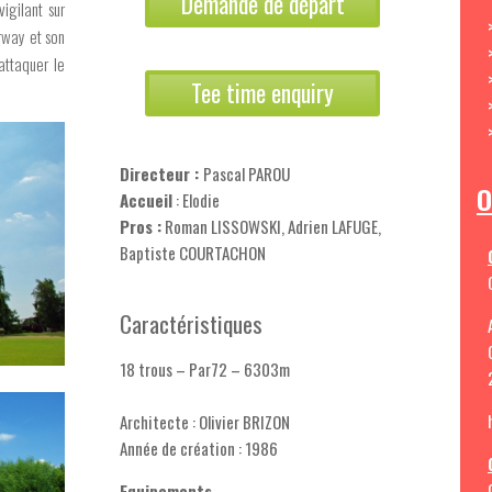
Demande de départ
vigilant sur
rway et son
attaquer le
Tee time enquiry
Directeur :
Pascal PAROU
O
Accueil
: Elodie
Pros :
Roman LISSOWSKI, Adrien LAFUGE,
Baptiste COURTACHON
Caractéristiques
18 trous – Par72 – 6303m
Architecte : Olivier BRIZON
Année de création : 1986
Equipements