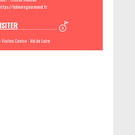
https://lelievregourmand.fr
ISITER
> Visites Centre - Val de Loire