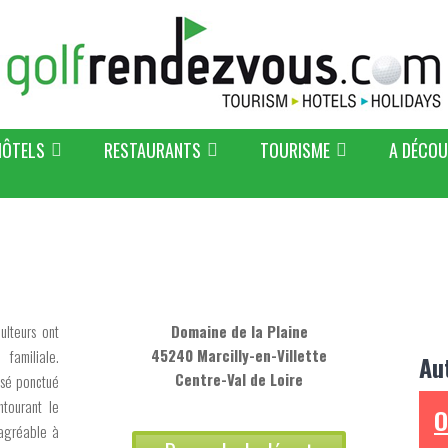
HÔTELS
RESTAURANTS
TOURISME
A DÉCOU
ulteurs ont
Domaine de la Plaine
45240 Marcilly-en-Villette
familiale.
Au
Centre-Val de Loire
oisé ponctué
tourant le
O
 agréable à