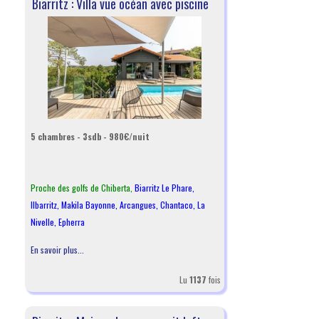
Biarritz : Villa vue océan avec piscine
5 chambres - 3sdb - 980€/nuit
Proche des golfs de Chiberta,
Biarritz Le Phare
,
Ilbarritz
,
Makila Bayonne
,
Arcangues
,
Chantaco
,
La
Nivelle
,
Epherra
En savoir plus...
Lu
1137
fois