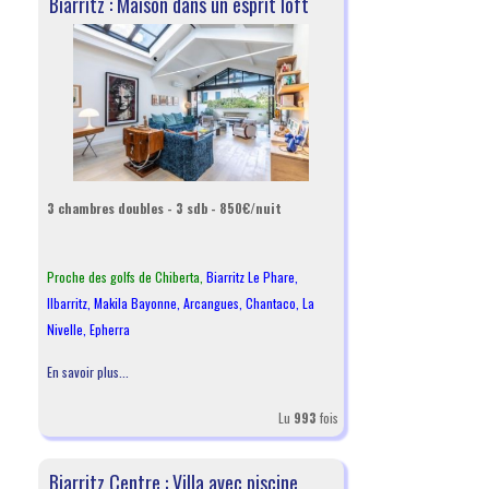
Biarritz : Maison dans un esprit loft
3 chambres doubles - 3 sdb - 850€/nuit
Proche des golfs de Chiberta,
Biarritz Le Phare
,
Ilbarritz
,
Makila Bayonne
,
Arcangues
,
Chantaco
,
La
Nivelle
,
Epherra
En savoir plus...
Lu
993
fois
Biarritz Centre : Villa avec piscine