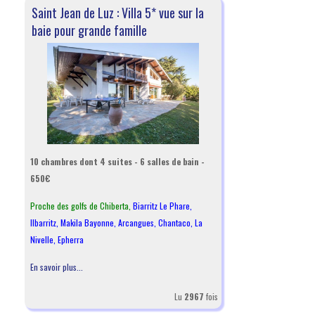
Saint Jean de Luz : Villa 5* vue sur la
baie pour grande famille
10 chambres dont 4 suites - 6 salles de bain -
650€
Proche des golfs de Chiberta,
Biarritz Le Phare
,
Ilbarritz
,
Makila Bayonne
,
Arcangues
,
Chantaco
,
La
Nivelle
,
Epherra
En savoir plus...
Lu
2967
fois