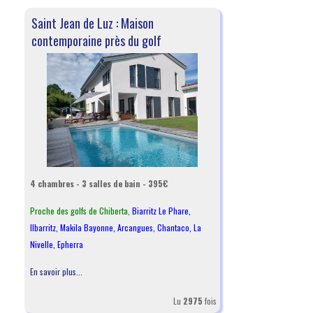
Saint Jean de Luz : Maison
contemporaine près du golf
4 chambres - 3 salles de bain - 395€
Proche des golfs de Chiberta,
Biarritz Le Phare
,
Ilbarritz
,
Makila Bayonne
,
Arcangues
,
Chantaco
,
La
Nivelle
,
Epherra
En savoir plus...
Lu
2975
fois