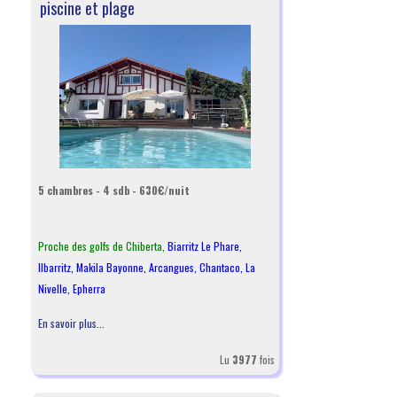
piscine et plage
5 chambres - 4 sdb - 630€/nuit
Proche des golfs de Chiberta,
Biarritz Le Phare
,
Ilbarritz
,
Makila Bayonne
,
Arcangues
,
Chantaco
,
La
Nivelle
,
Epherra
En savoir plus...
Lu
3977
fois