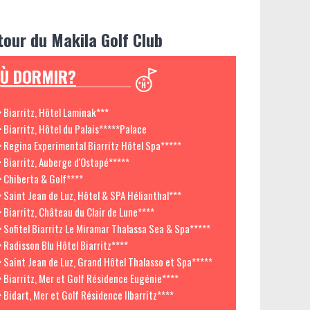
tour du Makila Golf Club
Ù DORMIR?
> Biarritz, Hôtel Laminak***
> Biarritz, Hôtel du Palais*****Palace
> Regina Experimental Biarritz Hôtel Spa*****
> Biarritz, Auberge d'Ostapé*****
> Chiberta & Golf****
> Saint Jean de Luz, Hôtel & SPA Hélianthal***
> Biarritz, Château du Clair de Lune****
> Sofitel Biarritz Le Miramar Thalassa Sea & Spa*****
> Radisson Blu Hôtel Biarritz****
> Saint Jean de Luz, Grand Hôtel Thalasso et Spa*****
> Biarritz, Mer et Golf Résidence Eugénie****
> Bidart, Mer et Golf Résidence Ilbarritz****