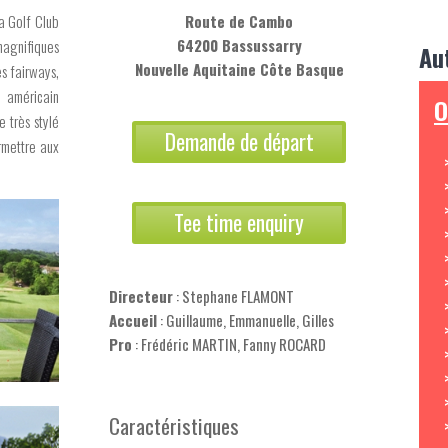
a Golf Club
Route de Cambo
64200 Bassussarry
magnifiques
Au
Nouvelle Aquitaine Côte Basque
s fairways,
e américain
O
 très stylé
Demande de départ
ermettre aux
Tee time enquiry
Directeur
: Stephane FLAMONT
Accueil
: Guillaume, Emmanuelle, Gilles
Pro
: Frédéric MARTIN, Fanny ROCARD
Caractéristiques