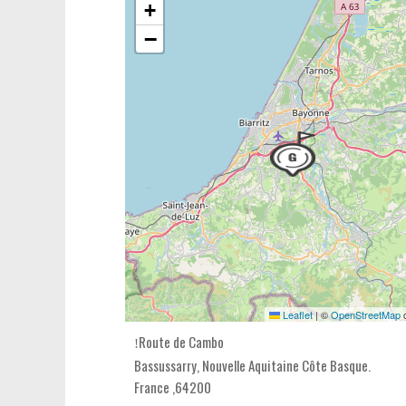
+
−
Leaflet
|
©
OpenStreetMap
c
Route de Cambo
Bassussarry,
Nouvelle Aquitaine Côte Basque
.
France
,
64200