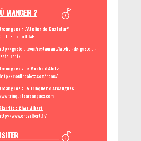
Ù MANGER ?
Arcangues : L'Atelier de Gaztelur*
Chef : Fabrice IDIART
http://gaztelur.com/restaurant/latelier-de-gaztelur-
restaurant/
Arcangues : Le Moulin d'Alotz
http://moulindalotz.com/home/
Arcangues : Le Trinquet d'Arcangues
www.trinquetdarcangues.com
Biarritz : Chez Albert
http://www.chezalbert.fr/
ISITER