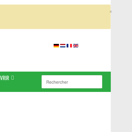
×
VRIR