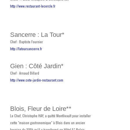
http://www.restaurant-lecercle.fr
Sancerre : La Tour*
Chef : Baptiste Fournier
http://latoursancerre.fr
Gien : Côté Jardin*
Chef : Arnaud Billard
http://www.cote-jardin-restaurant.com
Blois, Fleur de Loire**
Le Chef, Christophe HAY, a quitté Montlivault pour installer
cette "maison gastronomique" à Blois dans un ancien
hospice du XVIIè qu'il a transformé en Hôtel 5* Relais