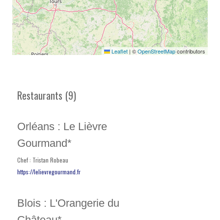
Leaflet
|
©
OpenStreetMap
contributors
Restaurants (9)
Orléans : Le Lièvre
Gourmand*
Chef : Tristan Robeau
https://lelievregourmand.fr
Blois : L'Orangerie du
Château*