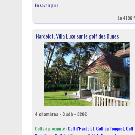
En savoir plus...
Lu
4196
f
Hardelot, Villa Luxe sur le golf des Dunes
4 chambres - 3 sdb - 320€
Golfs à proximité :
Golf d'Hardelot
,
Golf du Touquet
,
Golf 