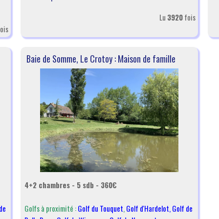
Lu
3920
fois
ois
Baie de Somme, Le Crotoy : Maison de famille
4+2 chambres - 5 sdb - 360€
de
Golfs à proximité :
Golf du Touquet
,
Golf d'Hardelot
,
Golf de