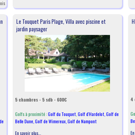
ois
en
Le Touquet Paris Plage, Villa avec piscine et
H
jardin paysager
4 
5 chambres - 5 sdb - 600€
Go
Golfs à proximité :
Golf du Touquet
,
Golf d'Hardelot
,
Golf de
Be
de
Belle Dune
,
Golf de Wimereux
,
Golf de Nampont
En
En savoir plus...