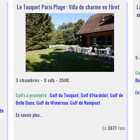
Le Touquet Paris Plage : Villa de charme en fôret
L
e
5 
Go
3 chambres - 3 sdb - 350€
Be
En
Golfs à proximité :
Golf du Touquet
,
Golf d'Hardelot
,
Golf de
Belle Dune
,
Golf de Wimereux
,
Golf de Nampont
de
En savoir plus...
Lu
3871
fois