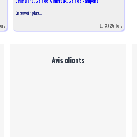
Belle Dune
,
Golf de Wimereux
,
Golf de Nampont
En savoir plus...
ois
Lu
3725
fois
Avis clients