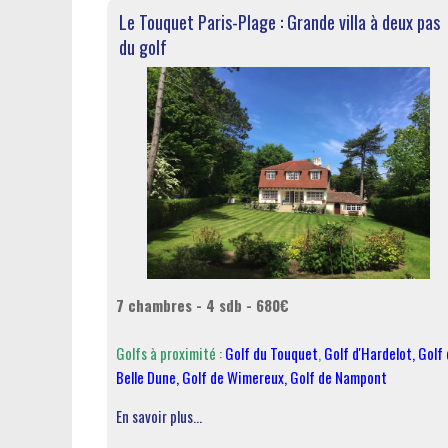
Le Touquet Paris-Plage : Grande villa à deux pas
du golf
7 chambres - 4 sdb - 680€
Golfs à proximité :
Golf du Touquet
,
Golf d'Hardelot
,
Golf 
Belle Dune
,
Golf de Wimereux
,
Golf de Nampont
En savoir plus...