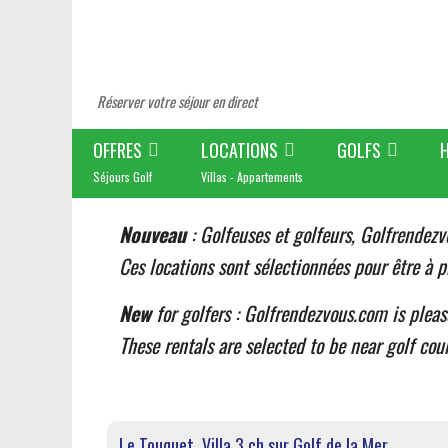
Réserver votre séjour en direct
OFFRES
LOCATIONS
GOLFS
Séjours Golf
Villas - Appartements
Nouveau
: Golfeuses et golfeurs, Golfrendezv
Ces locations sont sélectionnées pour être à p
New
for golfers : Golfrendezvous.com is plea
These rentals are selected to be near golf cour
Le Touquet, Villa 3 ch sur Golf de la Mer