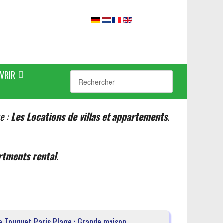
VRIR
ue :
Les Locations de villas et appartements
.
rtments rental
.
e Touquet Paris Plage : Grande maison