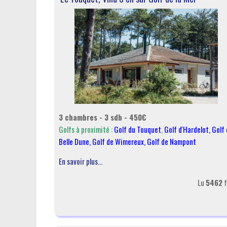
3 chambres - 3 sdb - 450€
Golfs à proximité :
Golf du Touquet
,
Golf d'Hardelot
,
Golf 
Belle Dune
,
Golf de Wimereux
,
Golf de Nampont
En savoir plus...
Lu
5462
f