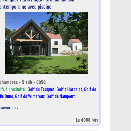
ontemporaine avec piscine
chambres - 5 sdb - 695€
lfs à proximité :
Golf du Touquet
,
Golf d'Hardelot
,
Golf de
lle Dune
,
Golf de Wimereux
,
Golf de Nampont
 savoir plus...
Lu
4088
fois