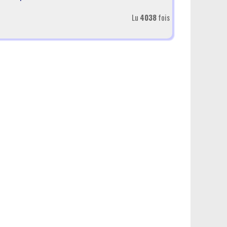
Lu
4038
fois