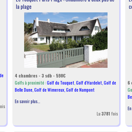
la plage
c
de
4 chambres - 3 sdb - 598€
6 
Golfs à proximité :
Golf du Touquet
,
Golf d'Hardelot
,
Golf de
Go
Belle Dune
,
Golf de Wimereux
,
Golf de Nampont
Be
En savoir plus...
ois
En
Lu
3781
fois