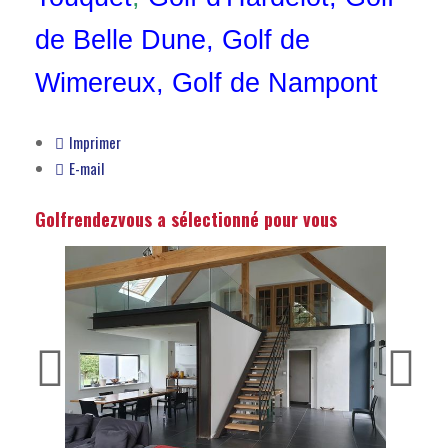
de Belle Dune
,
Golf de
Wimereux
,
Golf de Nampont
Imprimer
E-mail
Golfrendezvous a sélectionné pour vous