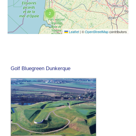
2
Leaflet
|
©
OpenStreetMap
contributors
Golf Bluegreen Dunkerque