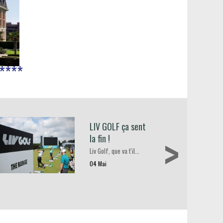
*****
LIV GOLF ça sent
>
la fin !
Liv Golf, que va t'il…
04 Mai