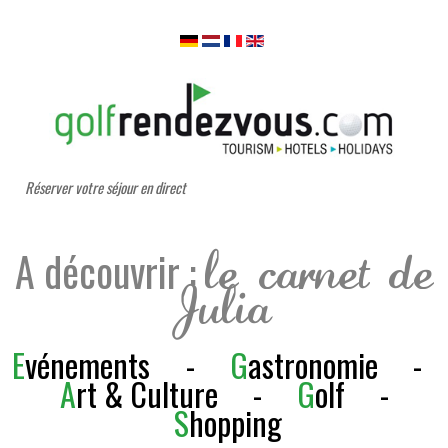
Réserver votre séjour en direct
A découvrir :
le carnet de
Julia
E
vénements
-
G
astronomie
-
A
rt & Culture
-
G
olf
-
S
h
opping