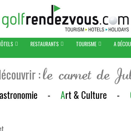
HÔTELS
RESTAURANTS
TOURISME
A DÉCOU
découvrir :
le carnet de Ju
astronomie
-
A
rt & Culture
-
et