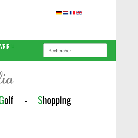
VRIR
lia
G
olf
-
S
h
opping