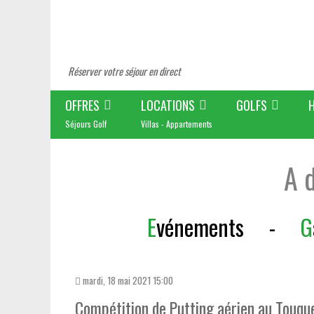
Réserver votre séjour en direct
OFFRES
LOCATIONS
GOLFS
Séjours Golf
Villas - Appartements
A 
E
vénements
-
G
mardi, 18 mai 2021 15:00
Compétition de Putting aérien au Touqu