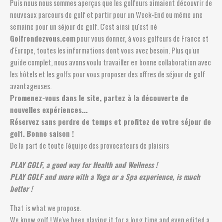
Puis nous nous sommes aperçus que les golfeurs aimaient découvrir de
nouveaux parcours de golf et partir pour un Week-End ou même une
semaine pour un séjour de golf. C'est ainsi qu'est né
Golfrendezvous.com
pour vous donner, à vous golfeurs de France et
d'Europe, toutes les informations dont vous avez besoin. Plus qu'un
guide complet, nous avons voulu travailler en bonne collaboration avec
les hôtels et les golfs pour vous proposer des offres de séjour de golf
avantageuses.
Promenez-vous dans le site, partez à la découverte de
nouvelles expériences...
Réservez sans perdre de temps et profitez de votre séjour de
golf. Bonne saison !
De la part de toute l'équipe des provocateurs de plaisirs
PLAY GOLF, a good way for Health and Wellness !
PLAY GOLF and more with a Yoga or a Spa experience, is much
better !
That is what we propose.
We know golf ! We've been playing it for a long time and even edited a