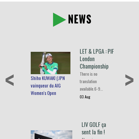
LET & LPGA : PIF
London
<
>
Championship
There is no
Shiho KUWAKI (JPN
translation
vainqueur du AIG
available.6-9…
Women's Open
03 Aug
LIV GOLF ça
sent la fin !