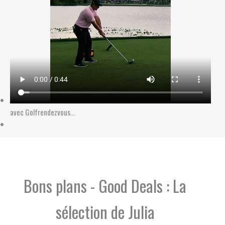
avec Golfrendezvous...
Nouvelle Aquitaine : Limousin-Poitou-Charentes-Bordeaux-Biarritz Pays Basque
Hauts de France-Nord-Pas-de-Calais-Picardie
Bons plans - Good Deals : La
sélection de Julia