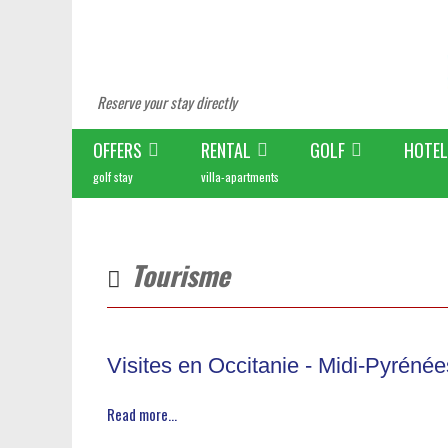
Reserve your stay directly
OFFERS
RENTAL
GOLF
HOTEL
golf stay
villa-apartments
Tourisme
Visites en Occitanie - Midi-Pyréné
Read more...