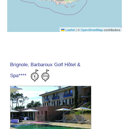
Leaflet
|
©
OpenStreetMap
contributors
Brignole, Barbaroux Golf Hôtel &
Spa****