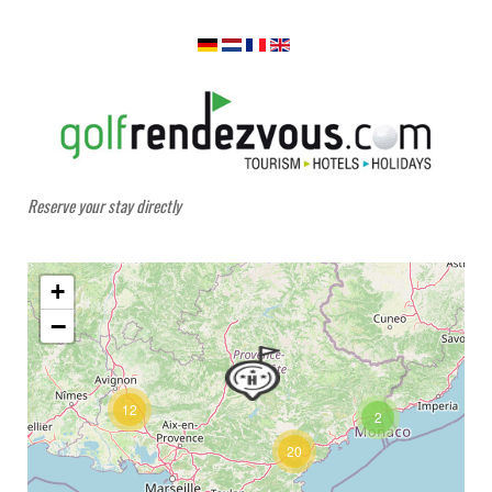
Reserve your stay directly
+
−
12
2
20