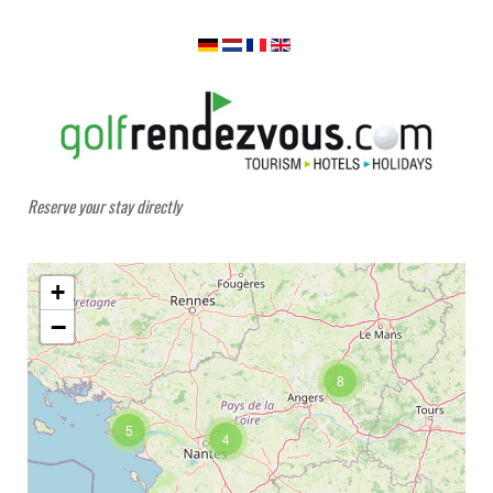
Reserve your stay directly
+
−
8
5
4