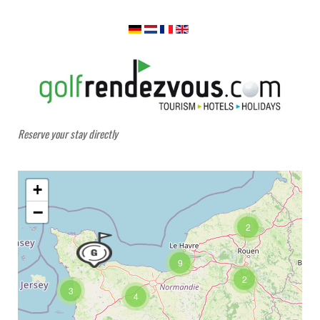
Reserve your stay directly
+
−
2
9
2
3
4