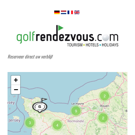
Reserveer direct uw verblijf
+
−
2
9
2
3
4