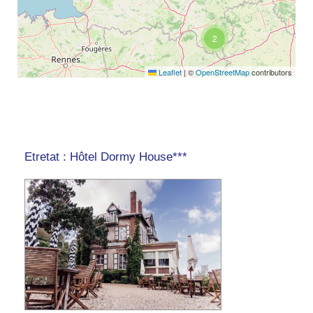
2
Leaflet
|
©
OpenStreetMap
contributors
Etretat : Hôtel Dormy House***