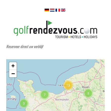
Reserveer direct uw verblijf
+
−
13
3
7
3