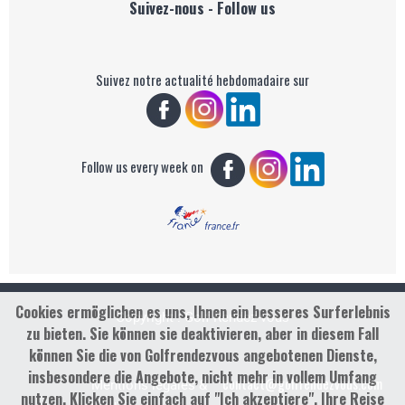
Suivez-nous - Follow us
Suivez notre actualité hebdomadaire sur
Follow us every week on
Cookies ermöglichen es uns, Ihnen ein besseres Surferlebnis
Copyright : Golf Rendez-vous
zu bieten. Sie können sie deaktivieren, aber in diesem Fall
können Sie die von Golfrendezvous angebotenen Dienste,
insbesondere die Angebote, nicht mehr in vollem Umfang
contact@golfrendezvous.com
Mentions légales &
nutzen. Klicken Sie einfach auf "Ich akzeptiere", Ihre Reise