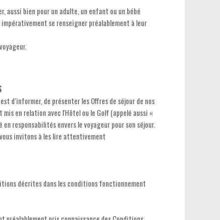
r, aussi bien pour un adulte, un enfant ou un bébé
t impérativement se renseigner préalablement à leur
voyageur.
S
st d’informer, de présenter les Offres de séjour de nos
mis en relation avec l'Hôtel ou le Golf (appelé aussi «
gé en responsabilités envers le voyageur pour son séjour.
vous invitons à les lire attentivement
itions décrites dans les conditions fonctionnement
ant préalablement pris connaissance des Conditions