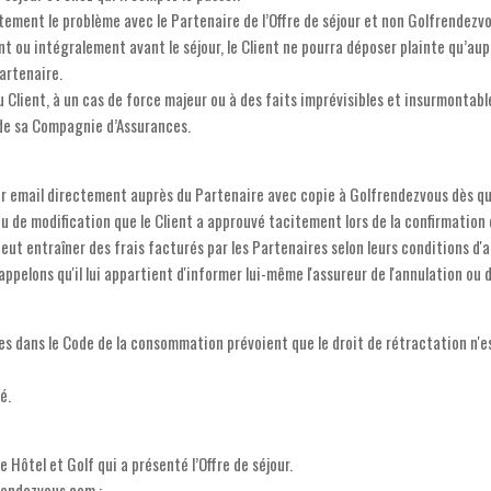
ectement le problème avec le Partenaire de l’Offre de séjour et non Golfrendezvo
nt ou intégralement avant le séjour, le Client ne pourra déposer plainte qu’au
Partenaire.
Client, à un cas de force majeur ou à des faits imprévisibles et insurmontable
 de sa Compagnie d’Assurances.
ar email directement auprès du Partenaire avec copie à Golfrendezvous dès que 
u de modification que le Client a approuvé tacitement lors de la confirmation 
t entraîner des frais facturés par les Partenaires selon leurs conditions d'an
ppelons qu'il lui appartient d'informer lui-même l'assureur de l'annulation ou d
ues dans le Code de la consommation prévoient que le droit de rétractation n'es
é.
 Hôtel et Golf qui a présenté l’Offre de séjour.
frendezvous.com :