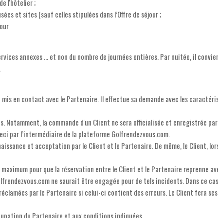
 l'hôtelier ;
sées et sites (sauf celles stipulées dans l’Offre de séjour ;
jour
rvices annexes … et non du nombre de journées entières. Par nuitée, il convie
.
t mis en contact avec le Partenaire. Il effectue sa demande avec les caractéri
Notamment, la commande d'un Client ne sera officialisée et enregistrée par l
eci par l’intermédiaire de la plateforme Golfrendezvous.com.
issance et acceptation par le Client et le Partenaire. De même, le Client, lor
 maximum pour que la réservation entre le Client et le Partenaire reprenne a
lfrendezvous.com ne saurait être engagée pour de tels incidents. Dans ce cas, 
réclamées par le Partenaire si celui-ci contient des erreurs. Le Client fera s
ccupation du Partenaire et aux conditions indiquées.