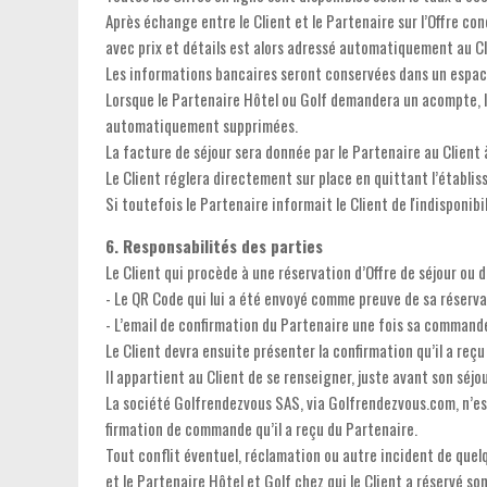
Après échange entre le Client et le Partenaire sur l’Offre co
avec prix et détails est alors adressé automatiquement au 
Les informations bancaires seront conservées dans un espace
Lorsque le Partenaire Hôtel ou Golf demandera un acompte, le 
automatiquement supprimées.
La facture de séjour sera donnée par le Partenaire au Client à 
Le Client réglera directement sur place en quittant l’établi
Si toutefois le Partenaire informait le Client de l'indisponibil
6. Responsabilités des parties
Le Client qui procède à une réservation d’Offre de séjour ou 
- Le QR Code qui lui a été envoyé comme preuve de sa réserva
- L’email de confirmation du Partenaire une fois sa command
Le Client devra ensuite présenter la confirmation qu’il a reçu
Il appartient au Client de se renseigner, juste avant son séjo
La société Golfrendezvous SAS, via Golfrendezvous.com, n’est
firmation de commande qu’il a reçu du Partenaire.
Tout conflit éventuel, réclamation ou autre incident de quelq
et le Partenaire Hôtel et Golf chez qui le Client a réservé son