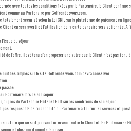
ncernée avec toutes les conditions fixées par le Partenaire, le Client confirme
Client comme au Partenaire par Golfrendezvous.com.
 totalement sécurisé selon la Loi CNIL sur la plateforme de paiement en ligne
Client en sera averti et l’utilisation de la carte bancaire sera actionnée. A l’
l’issue du séjour.
ssement.
ité de l'offre, il est tenu d’en proposer une autre que le Client n’est pas tenu 
de nuitées simples sur le site Golfrendezvous.com devra conserver
tion.
e passée.
 au Partenaire lors de son séjour.
ur, auprès du Partenaire Hôtel et Golf sur les conditions de son séjour.
 pas responsable de l’incapacité du Partenaire à fournir les services et prest
ue nature que ce soit, pouvant intervenir entre le Client et les Partenaires H
 séjour et chez qui il compte le passer.