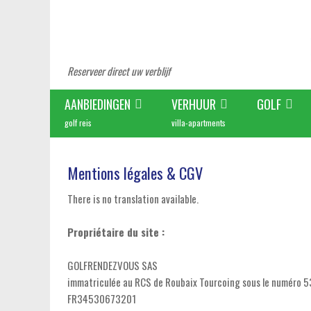
Reserveer direct uw verblijf
AANBIEDINGEN
VERHUUR
GOLF
golf reis
villa-apartments
Mentions légales & CGV
There is no translation available.
Propriétaire du site :
GOLFRENDEZVOUS SAS
immatriculée au RCS de Roubaix Tourcoing sous le numéro 
FR34530673201