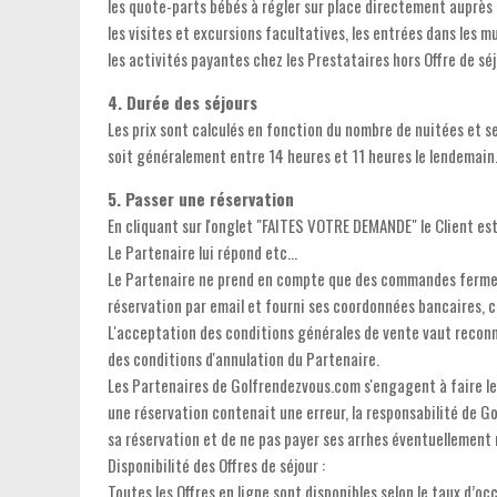
les quote-parts bébés à régler sur place directement auprès de
les visites et excursions facultatives, les entrées dans les mu
les activités payantes chez les Prestataires hors Offre de sé
4. Durée des séjours
Les prix sont calculés en fonction du nombre de nuitées et se
soit généralement entre 14 heures et 11 heures le lendemain
5. Passer une réservation
En cliquant sur l'onglet "FAITES VOTRE DEMANDE" le Client es
Le Partenaire lui répond etc...
Le Partenaire ne prend en compte que des commandes fermes. 
réservation par email et fourni ses coordonnées bancaires, c
L'acceptation des conditions générales de vente vaut reconna
des conditions d'annulation du Partenaire.
Les Partenaires de Golfrendezvous.com s'engagent à faire le
une réservation contenait une erreur, la responsabilité de Go
sa réservation et de ne pas payer ses arrhes éventuellement 
Disponibilité des Offres de séjour :
Toutes les Offres en ligne sont disponibles selon le taux d’o