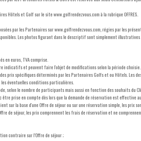
aires Hôtels et Golf sur le site www.golfrendezvous.com à la rubrique OFFRES.
oposées par les Partenaires sur www.golfrendezvous.com, régies par les prése
ponibles. Les photos figurant dans le descriptif sont simplement illustratives
ués en euros, TVA comprise.
re indicatifs et peuvent faire l'objet de modifications selon la période choisie.
s prix spécifiques déterminés par les Partenaires Golfs et ou Hôtels. Les des
t les éventuelles conditions particulières.
ode, selon le nombre de participants mais aussi en fonction des souhaits du Cli
c être prise en compte dès lors que la demande de réservation est effective 
nt sur la base d'une Offre de séjour ou sur une réservation simple, les prix s
Offre de séjour, les prix comprennent les frais de réservation et ne comprenne
ion contraire sur l’Offre de séjour ;