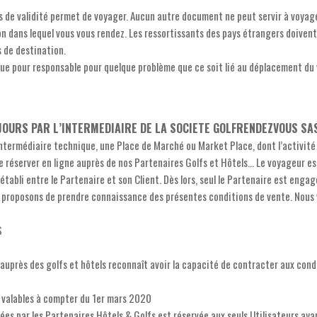
s de validité permet de voyager. Aucun autre document ne peut servir à voyage
on dans lequel vous vous rendez. Les ressortissants des pays étrangers doiven
 de destination.
 pour responsable pour quelque problème que ce soit lié au déplacement du 
EJOURS PAR L’INTERMEDIAIRE DE LA SOCIETE GOLFRENDEZVOUS SA
ntermédiaire technique, une Place de Marché ou Market Place, dont l’activité e
réserver en ligne auprès de nos Partenaires Golfs et Hôtels... Le voyageur est 
établi entre le Partenaire et son Client. Dès lors, seul le Partenaire est enga
ous proposons de prendre connaissance des présentes conditions de vente. Nous 
S
uprès des golfs et hôtels reconnaît avoir la capacité de contracter aux cond
 valables à compter du 1er mars 2020
es par les Partenaires Hôtels & Golfs est réservée aux seuls Utilisateurs ay