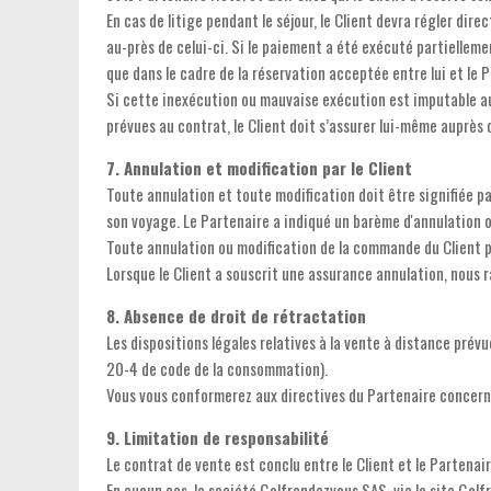
En cas de litige pendant le séjour, le Client devra régler dir
au-près de celui-ci. Si le paiement a été exécuté partielleme
que dans le cadre de la réservation acceptée entre lui et le 
Si cette inexécution ou mauvaise exécution est imputable au 
prévues au contrat, le Client doit s’assurer lui-même auprès
7. Annulation et modification par le Client
Toute annulation et toute modification doit être signifiée p
son voyage. Le Partenaire a indiqué un barème d'annulation o
Toute annulation ou modification de la commande du Client peu
Lorsque le Client a souscrit une assurance annulation, nous ra
8. Absence de droit de rétractation
Les dispositions légales relatives à la vente à distance prév
20-4 de code de la consommation).
Vous vous conformerez aux directives du Partenaire concern
9. Limitation de responsabilité
Le contrat de vente est conclu entre le Client et le Partenaire
En aucun cas, la société Golfrendezvous SAS, via le site Gol