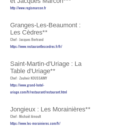
et Jacques Marcon***
http://www.regismarcon.fr
Granges-Les-Beaumont :
Les Cèdres**
Chef : Jacques Bertrand
https://www.restaurantlescedres.fr/fr/
Saint-Martin-d'Uriage : La
Table d'Uriage**
Chef : Zouheir KOUSSAIMY
https://www.grand-hotel-
uriage.com/fr/restaurant/restaurant.html
Jongieux : Les Morainières**
Chef : Michaël Arnoult
https://www.les-morainieres.com/fr/