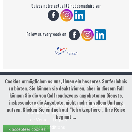
Suivez notre actualité hebdomadaire sur
Follow us every week on
Cookies ermöglichen es uns, Ihnen ein besseres Surferlebnis
Copyright : Golf Rendez-vous
zu bieten. Sie können sie deaktivieren, aber in diesem Fall
können Sie die von Golfrendezvous angebotenen Dienste,
insbesondere die Angebote, nicht mehr in vollem Umfang
contact@golfrendezvous.com
Mentions légales &
nutzen. Klicken Sie einfach auf "Ich akzeptiere", Ihre Reise
Conditions générales
beginnt ...
de Vente – Legal &
Sales conditions
Ik accepteer cookies