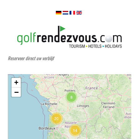
Reserveer direct uw verblijf
+
−
8
20
14