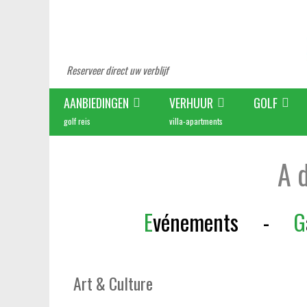
Reserveer direct uw verblijf
AANBIEDINGEN
VERHUUR
GOLF
golf reis
villa-apartments
A 
E
vénements
-
G
Art & Culture