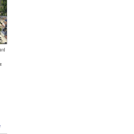
ard
de
e