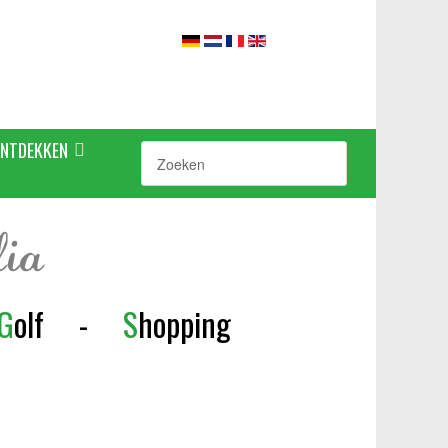
ONTDEKKEN
lia
G
olf
-
S
h
opping