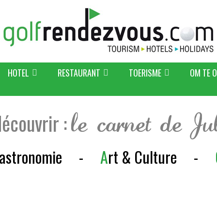
HOTEL
RESTAURANT
TOERISME
OM TE 
découvrir :
le carnet de Ju
astronomie
-
A
rt & Culture
-