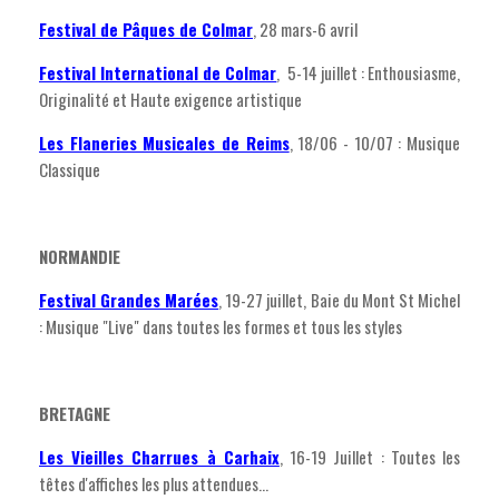
Festival de Pâques de Colmar
, 28 mars-6 avril
F
estival International de Colmar
, 5-14 juillet : Enthousiasme,
Originalité et Haute exigence artistique
Les Flaneries Musicales de Reims
, 18/06 - 10/07 : Musique
Classique
NORMANDIE
Festival Grandes Marées
, 19-27 juillet, Baie du Mont St Michel
: Musique "Live" dans toutes les formes et tous les styles
BRETAGNE
Les Vieilles Charrues à Carhaix
, 16-19 Juillet : Toutes les
têtes d'affiches les plus attendues...