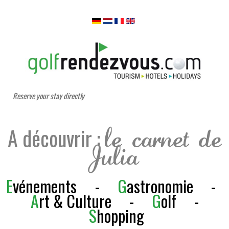
Reserve your stay directly
A découvrir :
le carnet de
Julia
E
vénements
-
G
astronomie
-
A
rt & Culture
-
G
olf
-
S
h
opping