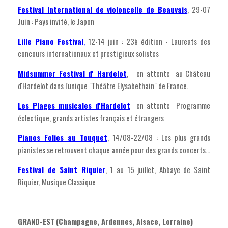
Festival International de violoncelle de Beauvais
, 29-07
Juin : Pays invité, le Japon
Lille Piano Festival
,
12-14 juin : 23è édition - Laureats des
concours internationaux et prestigieux solistes
Midsummer Festival d' Hardelot
, en attente au Château
d'Hardelot dans l'unique "Théâtre Elysabethain" de France.
Les Plages musicales d'Hardelot
en attente Programme
éclectique, grands artistes français et étrangers
Pianos Folies au Touquet
, 14/08-22/08 : Les plus grands
pianistes se retrouvent chaque année pour des grands concerts...
Festival de Saint Riquier
, 1 au 15 juillet, Abbaye de Saint
Riquier, Musique Classique
GRAND-EST
(Champagne, Ardennes, Alsace, Lorraine)