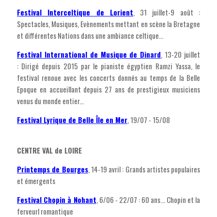
Festival Interceltique de Lorient
, 31 juillet-9 août :
Spectacles, Musiques, Evènements mettant en scène la Bretagne
et différentes Nations dans une ambiance celtique...
Festival International de Musique de Dinard
, 13-20 juillet
: Dirigé depuis 2015 par le pianiste égyptien Ramzi Yassa, le
festival renoue avec les concerts donnés au temps de la Belle
Epoque en accueillant depuis 27 ans de prestigieux musiciens
venus du monde entier...
Festival Lyrique de Belle Île en Mer
, 19/07 - 15/08
CENTRE VAL de LOIRE
Printemps de Bourges
, 14-19 avril : Grands artistes populaires
et émergents
Festival Chopin à Nohant
, 6/06 - 22/07 : 60 ans... Chopin et la
ferveurl romantique