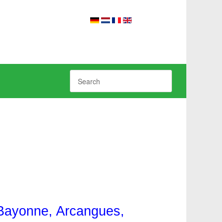
 Bayonne
,
Arcangues
,