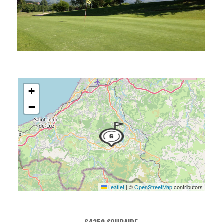
+
−
Leaflet
|
©
OpenStreetMap
contributors
64250 SOURAIDE