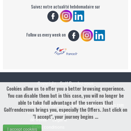
Suivez notre actualité hebdomadaire sur
Follow us every week on
Copyright : Golf Rendez-vous
Cookies allow us to offer you a better browsing experience.
You can disable them but in this case, you will no longer be
able to take full advantage of the services that
contact@golfrendezvous.com
Mentions légales &
Golfrendezvous brings you, especially the Offers. Just click on
Conditions générales
"I accept", your journey begins ...
de Vente – Legal &
Sales conditions
I accept cookies