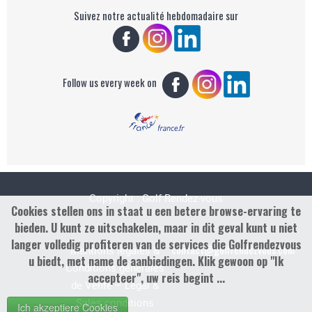
Suivez notre actualité hebdomadaire sur
Follow us every week on
Copyright : Golf Rendez-vous
Cookies stellen ons in staat u een betere browse-ervaring te
bieden. U kunt ze uitschakelen, maar in dit geval kunt u niet
langer volledig profiteren van de services die Golfrendezvous
contact@golfrendezvous.com
Mentions légales &
u biedt, met name de aanbiedingen. Klik gewoon op "Ik
Conditions générales
accepteer", uw reis begint ...
de Vente – Legal &
Sales conditions
Ich akzeptiere Cookies