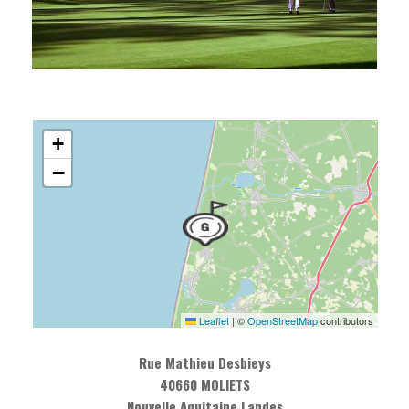
+
−
Leaflet
|
©
OpenStreetMap
contributors
Rue Mathieu Desbieys
40660 MOLIETS
Nouvelle Aquitaine Landes