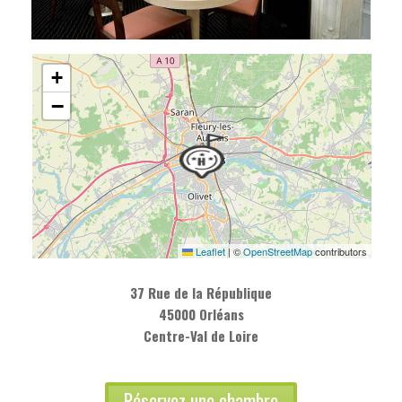
+
−
Leaflet
|
©
OpenStreetMap
contributors
37 Rue de la République
45000 Orléans
Centre-Val de Loire
Réservez une chambre