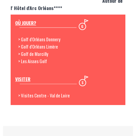
Autour de
l' Hôtel d'Arc Orléans****
OÙ JOUER?
> Golf d'Orléans Donnery
> Golf d'Orléans Limère
> Golf de Marcilly
> Les Aisses Golf
VISITER
> Visites Centre - Val de Loire