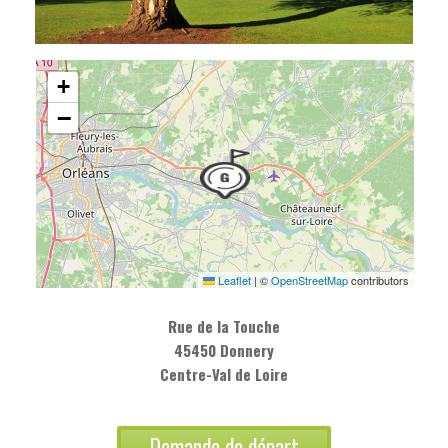
+
−
Leaflet
|
©
OpenStreetMap
contributors
Rue de la Touche
45450 Donnery
Centre-Val de Loire
Demande de départ