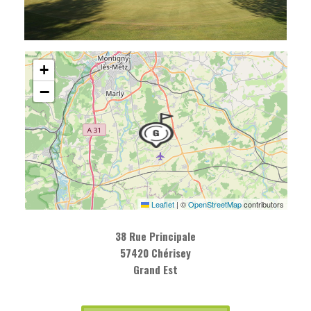
+
−
Leaflet
|
©
OpenStreetMap
contributors
38 Rue Principale
57420 Chérisey
Grand Est