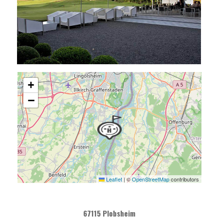
+
−
Leaflet
|
©
OpenStreetMap
contributors
67115 Plobsheim