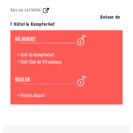
Avis sur cet hôtel
Autour de
l' Hôtel le Kempferhof
OÙ JOUER?
> Golf de Kempferhof
> Golf Club de Strasbourg
VISITER
> Visites Alsace