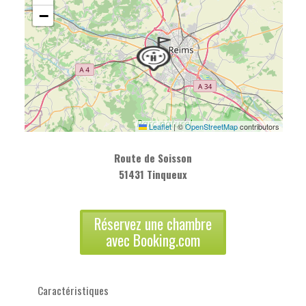
−
Leaflet
|
©
OpenStreetMap
contributors
Route de Soisson
51431 Tinqueux
Réservez une chambre
avec Booking.com
Caractéristiques