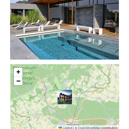
+
−
Leaflet
|
©
OpenStreetMap
contributors