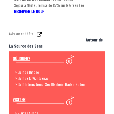
Séjour à l'Hôtel, remise de 15% sur le Green Fee
RESERVER LE GOLF
Avis sur cet hôtel
Autour de
La Source des Sens
OÙ JOUER?
> Golf de Bitche
> Golf de la Wantzenau
> Golf International Soufflenheim Baden-Baden
VISITER
> Visites Alsace